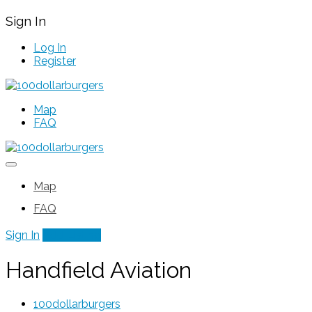
Sign In
Log In
Register
Map
FAQ
Map
FAQ
Sign In
Add Listing
Handfield Aviation
100dollarburgers